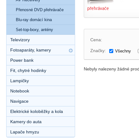
přehrávače
Přenosné DVD přehrávače
Blu-ray domácí kina
Set-top-boxy, antény
Televizory
Cena:
Fotoaparáty, kamery
Značky:
Všechny
Power bank
Nebyly nalezeny žádné prod
Fit, chytré hodinky
Lampičky
Notebook
Navigace
Elektrické koloběžky a kola
Kamery do auta
Lapače hmyzu