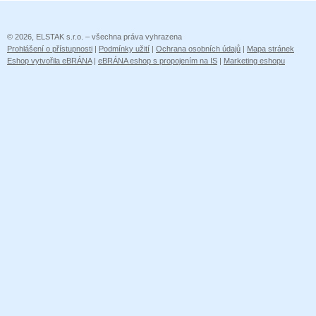
© 2026, ELSTAK s.r.o. – všechna práva vyhrazena
Prohlášení o přístupnosti
|
Podmínky užití
|
Ochrana osobních údajů
|
Mapa stránek
Eshop vytvořila eBRÁNA
|
eBRÁNA eshop s propojením na IS
|
Marketing eshopu