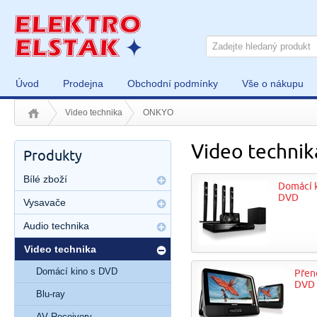
Úvod
Prodejna
Obchodní podmínky
Vše o nákupu
Video technika
ONKYO
Video techni
Produkty
Bílé zboží
Domácí k
DVD
Vysavače
Audio technika
Video technika
Domácí kino s DVD
Přen
DVD
Blu-ray
AV Receivery