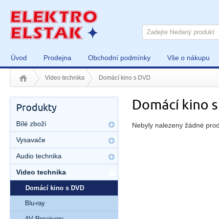
Úvod
Prodejna
Obchodní podmínky
Vše o nákupu
Video technika
Domácí kino s DVD
Domácí kino 
Produkty
Bílé zboží
Nebyly nalezeny žádné prod
Vysavače
Audio technika
Video technika
Domácí kino s DVD
Blu-ray
AV Receivery