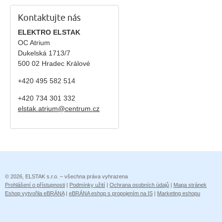
Kontaktujte nás
ELEKTRO ELSTAK
OC Atrium
Dukelská 1713/7
500 02 Hradec Králové
+420 495 582 514
+420
734 301 332
elstak.atrium@centrum.cz
© 2026, ELSTAK s.r.o. – všechna práva vyhrazena
Prohlášení o přístupnosti
|
Podmínky užití
|
Ochrana osobních údajů
|
Mapa stránek
Eshop vytvořila eBRÁNA
|
eBRÁNA eshop s propojením na IS
|
Marketing eshopu