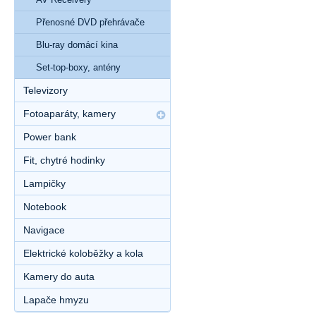
Přenosné DVD přehrávače
Blu-ray domácí kina
Set-top-boxy, antény
Televizory
Fotoaparáty, kamery
Power bank
Fit, chytré hodinky
Lampičky
Notebook
Navigace
Elektrické koloběžky a kola
Kamery do auta
Lapače hmyzu