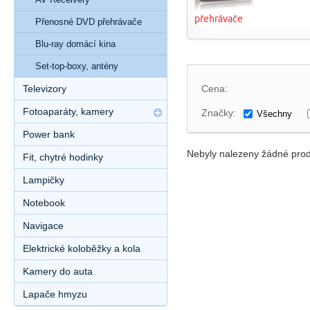
přehrávače
Přenosné DVD přehrávače
Blu-ray domácí kina
Set-top-boxy, antény
Televizory
Cena:
Fotoaparáty, kamery
Značky:
Všechny
Power bank
Nebyly nalezeny žádné prod
Fit, chytré hodinky
Lampičky
Notebook
Navigace
Elektrické koloběžky a kola
Kamery do auta
Lapače hmyzu