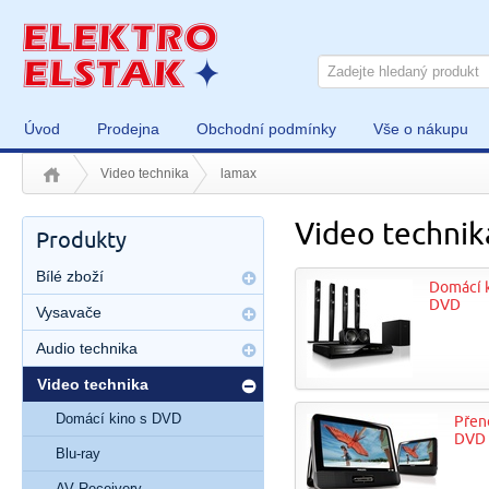
Úvod
Prodejna
Obchodní podmínky
Vše o nákupu
Video technika
lamax
Video techni
Produkty
Bílé zboží
Domácí k
DVD
Vysavače
Audio technika
Video technika
Domácí kino s DVD
Přen
DVD
Blu-ray
AV Receivery