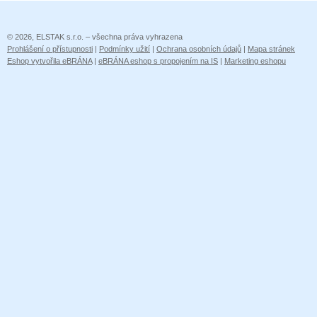
© 2026, ELSTAK s.r.o. – všechna práva vyhrazena
Prohlášení o přístupnosti
|
Podmínky užití
|
Ochrana osobních údajů
|
Mapa stránek
Eshop vytvořila eBRÁNA
|
eBRÁNA eshop s propojením na IS
|
Marketing eshopu