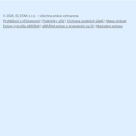
© 2026, ELSTAK s.r.o. – všechna práva vyhrazena
Prohlášení o přístupnosti
|
Podmínky užití
|
Ochrana osobních údajů
|
Mapa stránek
Eshop vytvořila eBRÁNA
|
eBRÁNA eshop s propojením na IS
|
Marketing eshopu