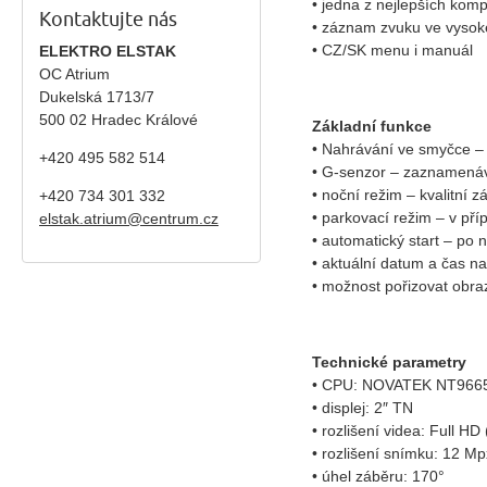
• jedna z nejlepších kom
Kontaktujte nás
• záznam zvuku ve vysoké
• CZ/SK menu i manuál
ELEKTRO ELSTAK
OC Atrium
Dukelská 1713/7
500 02 Hradec Králové
Základní funkce
• Nahrávání ve smyčce – 
+420 495 582 514
• G-senzor – zaznamenává
• noční režim – kvalitní 
+420
734 301 332
• parkovací režim – v př
elstak.atrium@centrum.cz
• automatický start – po
• aktuální datum a čas n
• možnost pořizovat obra
Technické parametry
• CPU: NOVATEK NT966
• displej: 2″ TN
• rozlišení videa: Full HD
• rozlišení snímku: 12 Mp
• úhel záběru: 170°