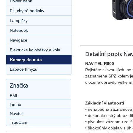
Power bank
Fit, chytré hodinky
Lampičky
Notebook
Navigace
Elektrické koloběžky a kola
Detailní popis Na
Kamery do auta
NAVITEL R600
Lapače hmyzu
Pojistěte si svou jízdu
zaznamená SPZ kolem jedo
uložené opravdu velké m
Značka
BML
Základní vlastnosti
lamax
• nenápadná záznamová 
Navitel
• dokonale ostrý obraz 
• plynulost záznamu zaji
TrueCam
• širokoúhlý objektiv s ú