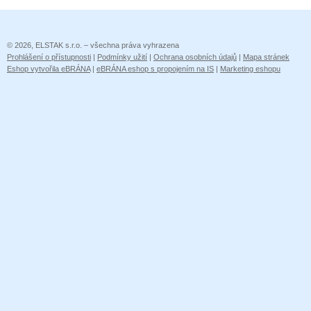
© 2026, ELSTAK s.r.o. – všechna práva vyhrazena
Prohlášení o přístupnosti
|
Podmínky užití
|
Ochrana osobních údajů
|
Mapa stránek
Eshop vytvořila eBRÁNA
|
eBRÁNA eshop s propojením na IS
|
Marketing eshopu