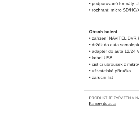
• podporované formáty:
• rozhraní: micro SD/HC/
Obsah balení
• zařízení NAVITEL DVR
• držák do auta samolepí
• adaptér do auta 12/24 
• kabel USB
• čistící ubrousek z mikr
• uživatelská příručka
• záruční list
PRODUKT JE ZAŘAZEN V N
Kamery do auta