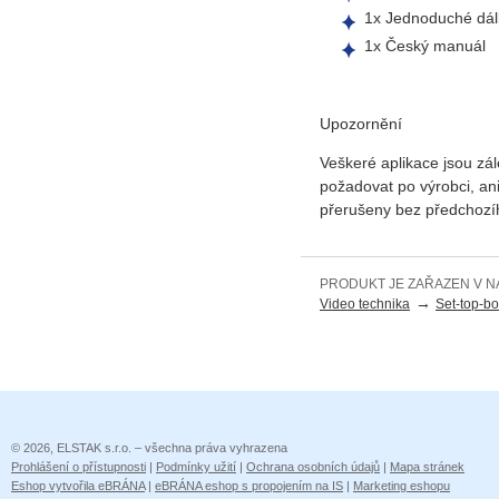
1x Jednoduché dál
1x Český manuál
Upozornění
Veškeré aplikace jsou zál
požadovat po výrobci, an
přerušeny bez předchozí
PRODUKT JE ZAŘAZEN V N
→
Video technika
Set-top-bo
© 2026, ELSTAK s.r.o. – všechna práva vyhrazena
Prohlášení o přístupnosti
|
Podmínky užití
|
Ochrana osobních údajů
|
Mapa stránek
Eshop vytvořila eBRÁNA
|
eBRÁNA eshop s propojením na IS
|
Marketing eshopu