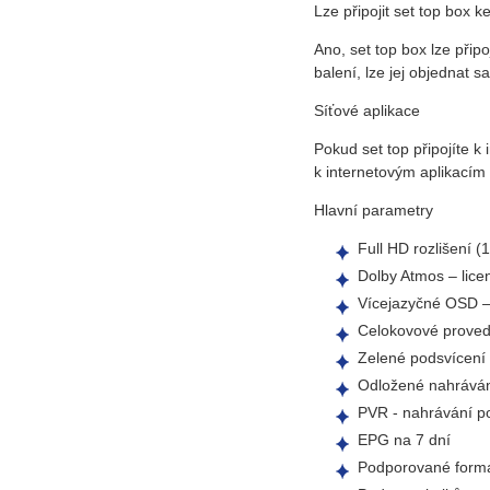
Lze připojit set top box k
Ano, set top box lze přip
balení, lze jej objednat 
Síťové aplikace
Pokud set top připojíte 
k internetovým aplikací
Hlavní parametry
Full HD rozlišení (
Dolby Atmos – lice
Vícejazyčné OSD –
Celokovové proved
Zelené podsvícení 
Odložené nahrává
PVR - nahrávání po
EPG na 7 dní
Podporované formá