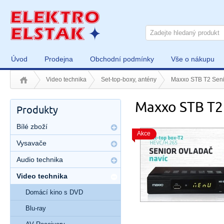
Úvod
Prodejna
Obchodní podmínky
Vše o nákupu
Video technika
Set-top-boxy, antény
Maxxo STB T2 Seni
Maxxo STB T2
Produkty
Bílé zboží
Akce
Vysavače
Audio technika
Video technika
Domácí kino s DVD
Blu-ray