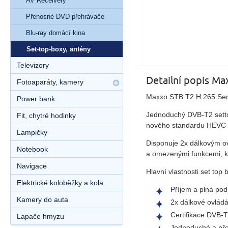
AV Receivery
Přenosné DVD přehrávače
Blu-ray domácí kina
Set-top-boxy, antény
Televizory
Detailní popis Ma
Fotoaparáty, kamery
Maxxo STB T2 H.265 Sen
Power bank
Jednoduchý DVB-T2 setto
Fit, chytré hodinky
nového standardu HEVC H
Lampičky
Disponuje 2x dálkovým ov
Notebook
a omezenými funkcemi, kt
Navigace
Hlavní vlastnosti set top
Elektrické koloběžky a kola
Příjem a plná pod
Kamery do auta
2x dálkové ovládán
Certifikace DVB-
Lapače hmyzu
Jednoduché a přeh