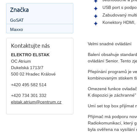
USB port s podpor
Značka
Zabudovaný multim
GoSAT
Konektory HDMI, 
Maxxo
Velmi snadné ovládání
Kontaktujte nás
Balení obsahuje standard
ELEKTRO ELSTAK
ovládání Senior. Tento z
OC Atrium
Dukelská 1713/7
Přepínání programů je ve
500 02 Hradec Králové
kombinovaným stiskem tla
+420 495 582 514
Omezené funkce ovladače 
K dispozici je záchranné"
+420
734 301 332
elstak.atrium@centrum.cz
Umí set top box přijímat
Přijímač má podporu nov
Radiokomunikací, který 
byla ověřena na vysílání