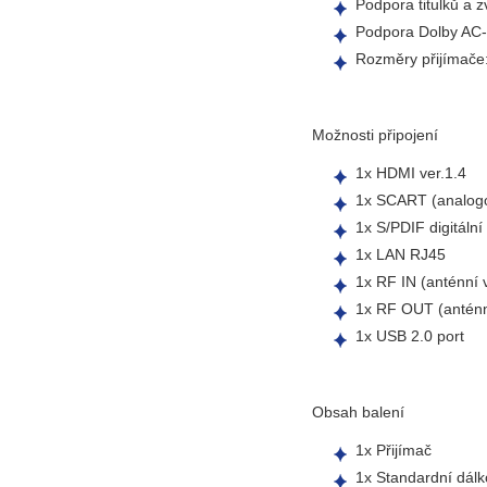
Podpora titulků a
Podpora Dolby AC
Rozměry přijímače
Možnosti připojení
1x HDMI ver.1.4
1x SCART (analogo
1x S/PDIF digitální
1x LAN RJ45
1x RF IN (anténní 
1x RF OUT (antén
1x USB 2.0 port
Obsah balení
1x Přijímač
1x Standardní dálk