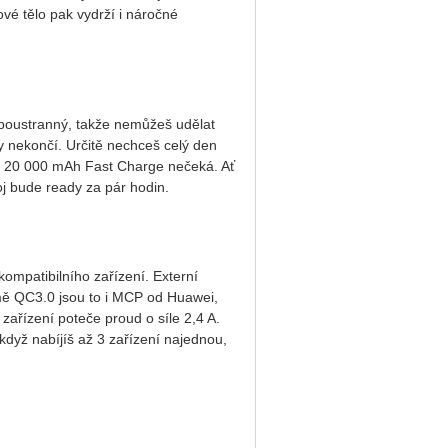
ové tělo pak vydrží i náročné
oboustranný, takže nemůžeš udělat
y nekončí. Určitě nechceš celý den
AX 20 000 mAh Fast Charge nečeká. Ať
oj bude ready za pár hodin.
ompatibilního zařízení. Externí
mě QC3.0 jsou to i MCP od Huawei,
ařízení poteče proud o síle 2,4 A.
i když nabíjíš až 3 zařízení najednou,