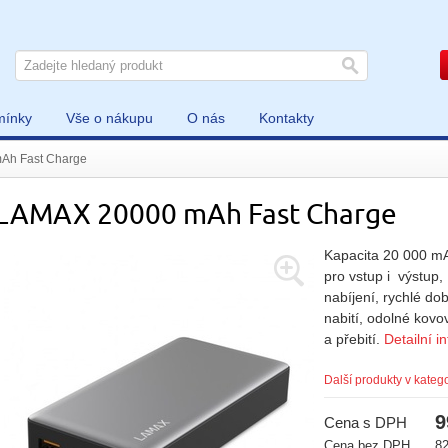
mínky
Vše o nákupu
O nás
Kontakty
Ah Fast Charge
LAMAX 20000 mAh Fast Charge
Kapacita 20 000 m
pro vstup i výstup,
nabíjení, rychlé do
nabití, odolné kovov
a přebití.
Detailní i
Další produkty v katego
9
Cena s DPH
Cena bez DPH
8