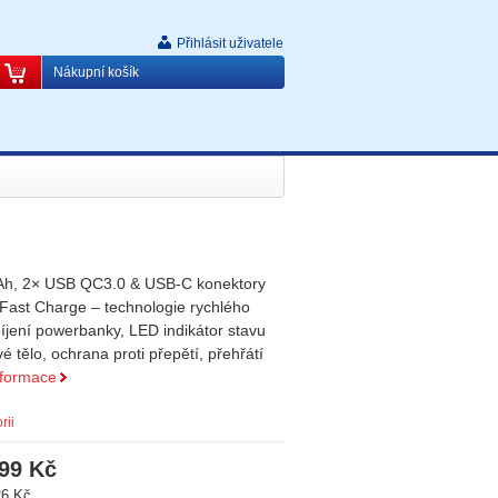
Přihlásit uživatele
Nákupní košík
Ah, 2× USB QC3.0 & USB-C konektory
 Fast Charge – technologie rychlého
bíjení powerbanky, LED indikátor stavu
é tělo, ochrana proti přepětí, přehřátí
nformace
rii
99 Kč
26 Kč