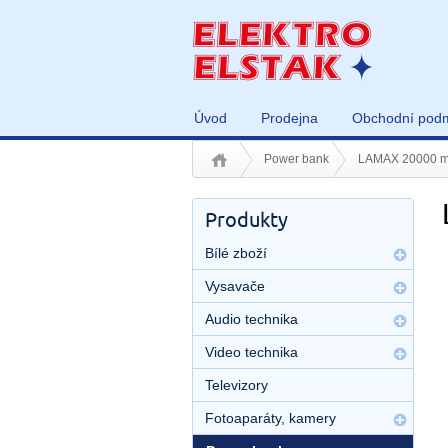
Úvod
Prodejna
Obchodní pod
Power bank
LAMAX 20000 m
Produkty
Bílé zboží
Vysavače
Audio technika
Video technika
Televizory
Fotoaparáty, kamery