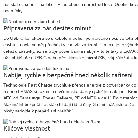
neustále u sebe – na letišti, v autobuse i uprostřed lesa. Odolné kov
podmínky.
Připravena za pár desítek minut
Do USB-C konektoru se s kabelem trefíš i po náročné noci. Je totiž 
chybu – navíc na něj přechází víc a víc zařízení. Tím ale jeho výhod
čekat u zásuvky, až se tvoje powerbanka nabije – to tě taky u LAM
už nabíjíš přes USB-C nebo přes klasické microUSB, tvůj záložní zdr
Nabíjej rychle a bezpečně hned několik zařízení
Technologie Fast Charge zrychluje přenos energie z powerbanky do k
baterie LAMAX si rozumí se všemi standardy rychlého nabíjení. Kro
AFC od Samsungu, Power Delivery, PE od MTK a další. Do ostatních z
Maximální bezpečí neustále hlídají řídící čipy. S nimi máš jistotu, že 
nikdy nedojde k přepětí ani přehřátí.
Klíčové vlastnosti