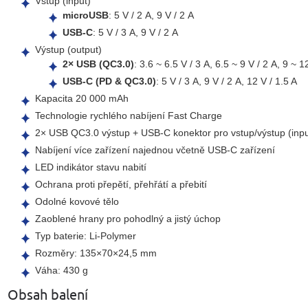
Vstup (input)
microUSB
: 5 V / 2 A, 9 V / 2 A
USB-C
: 5 V / 3 A, 9 V / 2 A
Výstup (output)
2× USB (QC3.0)
: 3.6 ~ 6.5 V / 3 A, 6.5 ~ 9 V / 2 A, 9 ~ 1
USB-C (PD & QC3.0)
: 5 V / 3 A, 9 V / 2 A, 12 V / 1.5 A
Kapacita 20 000 mAh
Technologie rychlého nabíjení Fast Charge
2× USB QC3.0 výstup + USB-C konektor pro vstup/výstup (inpu
Nabíjení více zařízení najednou včetně USB-C zařízení
LED indikátor stavu nabití
Ochrana proti přepětí, přehřátí a přebití
Odolné kovové tělo
Zaoblené hrany pro pohodlný a jistý úchop
Typ baterie: Li-Polymer
Rozměry: 135×70×24,5 mm
Váha: 430 g
Obsah balení