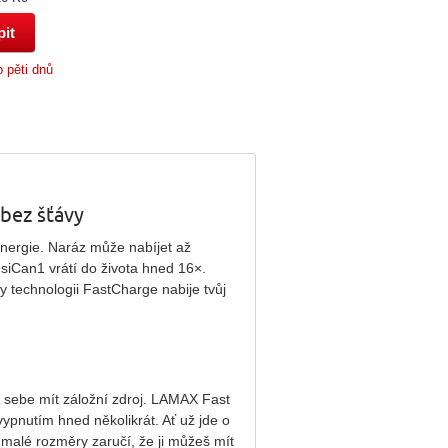
 pěti dnů
bez šťávy
energie. Naráz může nabíjet až
usiCan1 vrátí do života hned 16×.
y technologii FastCharge nabije tvůj
u sebe mít záložní zdroj. LAMAX Fast
ypnutím hned několikrát. Ať už jde o
 malé rozměry zaručí, že ji můžeš mít