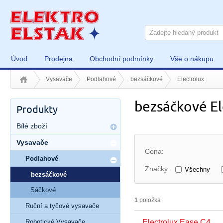
Úvod
Prodejna
Obchodní podmínky
Vše o nákupu
Vysavače
Podlahové
bezsáčkové
Electrolux
bezsáčkové El
Produkty
Bílé zboží
Vysavače
Cena:
Podlahové
Značky:
Všechny
bezsáčkové
Sáčkové
1
položka
Ruční a tyčové vysavače
Robotické Vysavače
Electrolux Ease C4