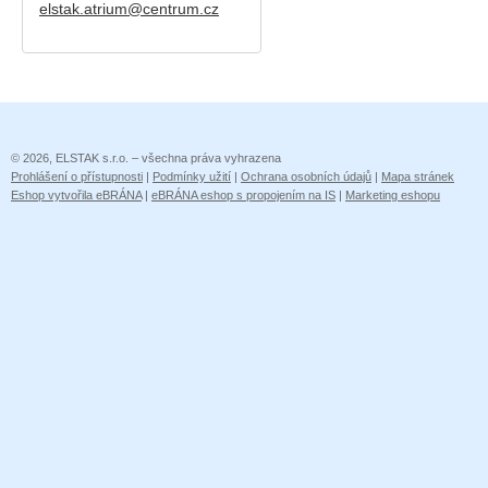
elstak.atrium@centrum.cz
© 2026, ELSTAK s.r.o. – všechna práva vyhrazena
Prohlášení o přístupnosti
|
Podmínky užití
|
Ochrana osobních údajů
|
Mapa stránek
Eshop vytvořila eBRÁNA
|
eBRÁNA eshop s propojením na IS
|
Marketing eshopu