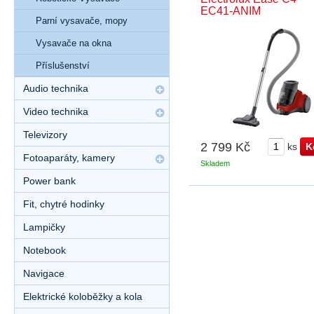
EC41-ANIM
Parní vysavače, mopy
Vysavače na okna
Příslušenství
Audio technika
Video technika
Televizory
2 799 Kč
ks
Fotoaparáty, kamery
Skladem
Power bank
Fit, chytré hodinky
Lampičky
Notebook
Navigace
Elektrické koloběžky a kola