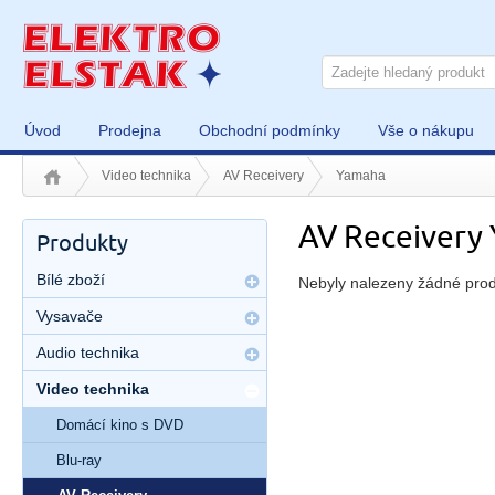
Úvod
Prodejna
Obchodní podmínky
Vše o nákupu
Video technika
AV Receivery
Yamaha
AV Receivery
Produkty
Bílé zboží
Nebyly nalezeny žádné prod
Vysavače
Audio technika
Video technika
Domácí kino s DVD
Blu-ray