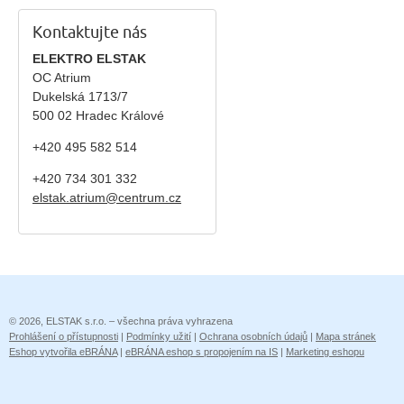
Kontaktujte nás
ELEKTRO ELSTAK
OC Atrium
Dukelská 1713/7
500 02 Hradec Králové
+420 495 582 514
+420
734 301 332
elstak.atrium@centrum.cz
© 2026, ELSTAK s.r.o. – všechna práva vyhrazena
Prohlášení o přístupnosti
|
Podmínky užití
|
Ochrana osobních údajů
|
Mapa stránek
Eshop vytvořila eBRÁNA
|
eBRÁNA eshop s propojením na IS
|
Marketing eshopu