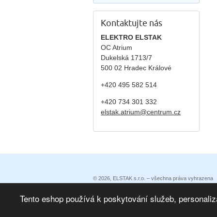
Kontaktujte nás
ELEKTRO ELSTAK
OC Atrium
Dukelská 1713/7
500 02 Hradec Králové
+420 495 582 514
+420
734 301 332
elstak.atrium@centrum.cz
© 2026, ELSTAK s.r.o. – všechna práva vyhrazena
Prohlášení o přístupnosti
|
Podmínky užití
|
Ochrana 
Eshop vytvořila eBRÁNA
|
eBRÁNA eshop s propojen
Tento eshop používá k poskytování služeb, personaliz