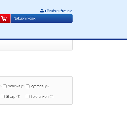
Přihlásit uživatele
Nákupní košík
Novinka
Výprodej
0)
(0)
(0)
Sharp
Telefunken
(1)
(4)