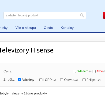
mínky
Vše o nákupu
O nás
Kontakty
Televizory Hisense
Cena:
Skladem
Akce
(0)
(
Značky:
Všechny
LORD
Orava
Philips
(1)
(12)
(14)
Nebyly nalezeny žádné produkty.