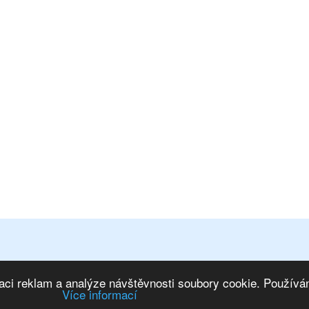
osobních údajů
|
Mapa stránek
ím na IS
|
Marketing eshopu
aci reklam a analýze návštěvnosti soubory cookie. Používán
Více informací