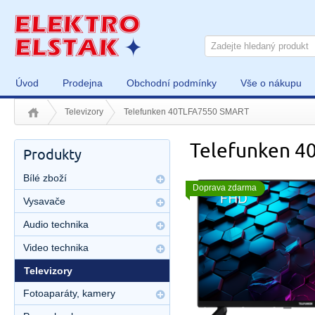
Úvod
Prodejna
Obchodní podmínky
Vše o nákupu
Televizory
Telefunken 40TLFA7550 SMART
Telefunken 
Produkty
Bílé zboží
Doprava zdarma
Vysavače
Audio technika
Video technika
Televizory
Fotoaparáty, kamery