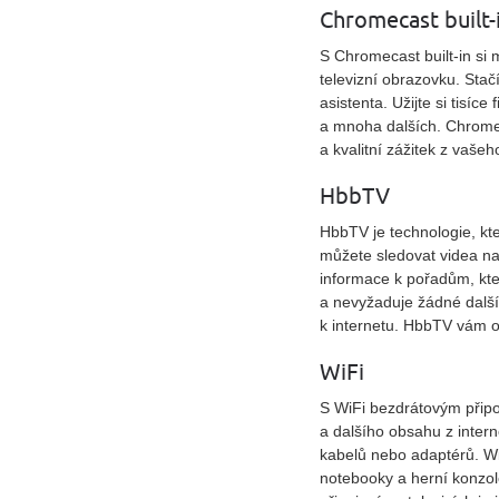
Chromecast built-
S Chromecast built-in si
televizní obrazovku. Stač
asistenta. Užijte si tisíc
a mnoha dalších. Chromeca
a kvalitní zážitek z vaš
HbbTV
HbbTV je technologie, kt
můžete sledovat videa na 
informace k pořadům, kter
a nevyžaduje žádné další
k internetu. HbbTV vám o
WiFi
S WiFi bezdrátovým připo
a dalšího obsahu z intern
kabelů nebo adaptérů. WiF
notebooky a herní konzol