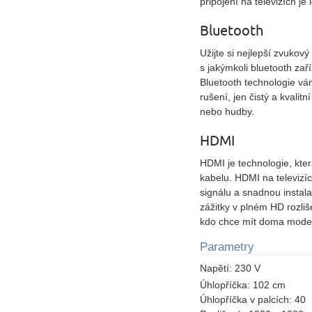
připojení na televizích je i
Bluetooth
Užijte si nejlepší zvukový
s jakýmkoli bluetooth zař
Bluetooth technologie v
rušení, jen čistý a kvalit
nebo hudby.
HDMI
HDMI je technologie, kte
kabelu. HDMI na televizíc
signálu a snadnou instalac
zážitky v plném HD rozli
kdo chce mít doma moder
Parametry
Napětí:
230 V
Úhlopříčka:
102 cm
Úhlopříčka v palcích:
40