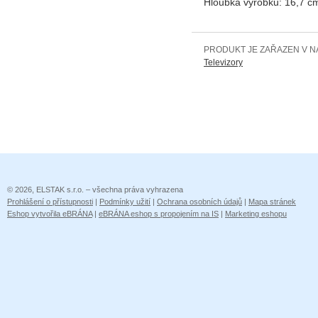
Hloubka výrobku:
16,7 c
PRODUKT JE ZAŘAZEN V N
Televizory
© 2026, ELSTAK s.r.o. – všechna práva vyhrazena
Prohlášení o přístupnosti
|
Podmínky užití
|
Ochrana osobních údajů
|
Mapa stránek
Eshop vytvořila eBRÁNA
|
eBRÁNA eshop s propojením na IS
|
Marketing eshopu