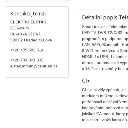
Kontaktujte nás
Detailní popis T
ELEKTRO ELSTAK
Smart televize Telefunk
OC Atrium
LED TV, DVB-T2/C/S2, roz
Dukelská 1713/7
programů, s podporou ap
500 02 Hradec Králové
LAN, WiFi, Bluetooth, Hb
+420 495 582 514
8 W German+Nicam Stereo
HDMI, 1x USB, 1x konektor
+420
734 301 332
obrazu, automatické vypn
elstak.atrium@centrum.cz
x 16,7 cm, rozměry bez p
CI+
CI+ je skvělý způsob, jak 
modulem můžete sledovat 
potřebovali další zaříze
kopírováním nebo záznam
jakýkoli CA modul, který 
televizoru, vložit kartu d