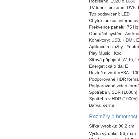
Rozlišení:
1920 x 1080
TV tuner:
pozemní DVB-
Typ podsvícení:
LED
Chytré funkce:
internetov
Frekvence panelu:
75 Hz
Operační systém:
Androi
Konektory:
USB, HDMI, Et
Aplikace a služby :
Youtub
Play Music , Kodi
Síťová připojení:
Wi-Fi, 
Energetická třída:
E
Rozteč otvorů VESA :
10
Podporované HDR formá
Podporované video formá
Spotřeba v SDR (1000h) 
Spotřeba v HDR (1000h)
Barva:
černá
Rozměry a hmotnost
Šířka výrobku:
90,2 cm
Výška výrobku:
56,7 cm