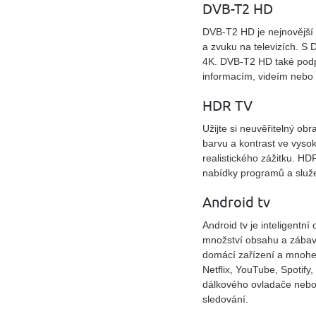
DVB-T2 HD
DVB-T2 HD je nejnovější s
a zvuku na televizích. S
4K. DVB-T2 HD také podpo
informacím, videím nebo 
HDR TV
Užijte si neuvěřitelný ob
barvu a kontrast ve vysok
realistického zážitku. HD
nabídky programů a služ
Android tv
Android tv je inteligent
množství obsahu a zábavy.
domácí zařízení a mnohem
Netflix, YouTube, Spotify
dálkového ovladače nebo m
sledování.