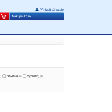
Přihlásit uživatele
Nákupní košík
Novinka
Výprodej
0)
(0)
(0)