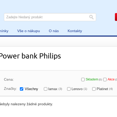
mínky
Vše o nákupu
O nás
Kontakty
Power bank Philips
Cena:
Skladem
Akce
(0)
(
Značky:
Všechny
lamax
Lenovo
Platinet
(3)
(1)
(4)
Nebyly nalezeny žádné produkty.