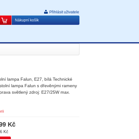
Přihlásit uživatele
Nákupní košík
lní lampa Falun, E27, bílá Technické
stolní lampa Falun s dřevěnými rameny
prava světlený zdroj: E27/25W max.
rii
99 Kč
6 Kč