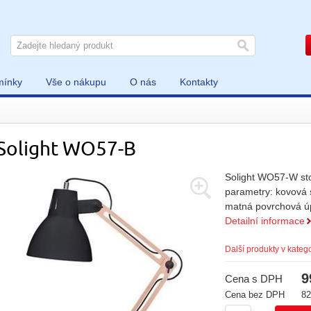
mínky
Vše o nákupu
O nás
Kontakty
Solight WO57-B
Solight WO57-W sto
parametry: kovová 
matná povrchová ú
Detailní informace
Další produkty v katego
9
Cena s DPH
Cena bez DPH
82