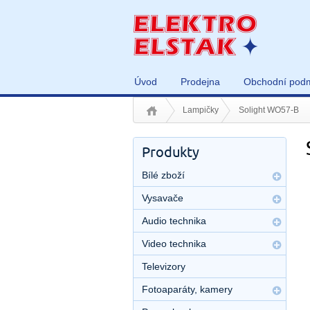
Úvod
Prodejna
Obchodní pod
Lampičky
Solight WO57-B
Produkty
Bílé zboží
Vysavače
Audio technika
Video technika
Televizory
Fotoaparáty, kamery