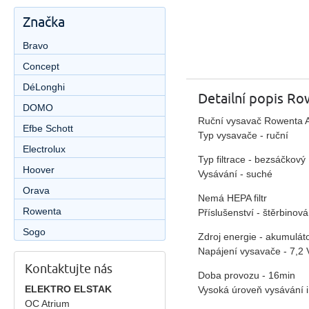
Značka
Bravo
Concept
DéLonghi
Detailní popis R
DOMO
Ruční vysavač Rowenta 
Efbe Schott
Typ vysavače - ruční
Electrolux
Typ filtrace - bezsáčkový
Hoover
Vysávání - suché
Orava
Nemá HEPA filtr
Rowenta
Příslušenství - štěrbinov
Sogo
Zdroj energie - akumulát
Napájení vysavače - 7,2 
Kontaktujte nás
Doba provozu - 16min
ELEKTRO ELSTAK
Vysoká úroveň vysávání i
OC Atrium