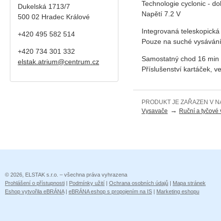
Technologie cyclonic - do
Dukelská 1713/7
Napětí 7.2 V
500 02 Hradec Králové
Integrovaná teleskopická
+420 495 582 514
Pouze na suché vysáván
+420
734 301 332
Samostatný chod 16 min
elstak.atrium@centrum.cz
Příslušenství kartáček, v
PRODUKT JE ZAŘAZEN V N
→
Vysavače
Ruční a tyčové
© 2026, ELSTAK s.r.o. – všechna práva vyhrazena
Prohlášení o přístupnosti
|
Podmínky užití
|
Ochrana osobních údajů
|
Mapa stránek
Eshop vytvořila eBRÁNA
|
eBRÁNA eshop s propojením na IS
|
Marketing eshopu