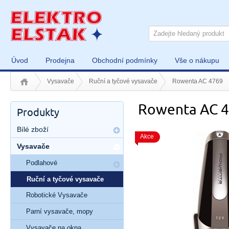
Úvod
Prodejna
Obchodní podmínky
Vše o nákupu
Vysavače
Ruční a tyčové vysavače
Rowenta AC 4769
Rowenta AC 
Produkty
Bílé zboží
Akce
Vysavače
Podlahové
Ruční a tyčové vysavače
Robotické Vysavače
Parní vysavače, mopy
Vysavače na okna