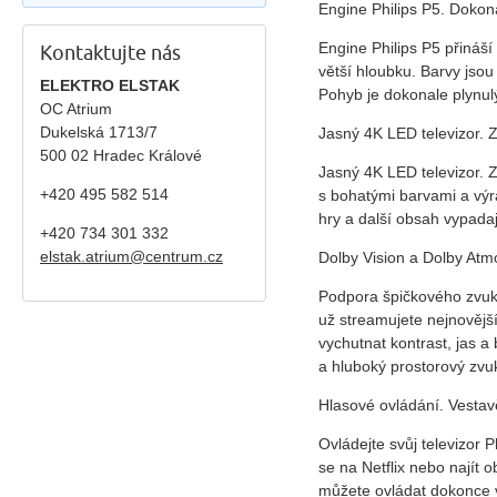
Engine Philips P5. Dokona
Engine Philips P5 přináší
Kontaktujte nás
větší hloubku. Barvy jsou 
ELEKTRO ELSTAK
Pohyb je dokonale plynul
OC Atrium
Dukelská 1713/7
Jasný 4K LED televizor. 
500 02 Hradec Králové
Jasný 4K LED televizor. Z
+420 495 582 514
s bohatými barvami a výr
hry a další obsah vypadaj
+420
734 301 332
elstak.atrium@centrum.cz
Dolby Vision a Dolby Atmo
Podpora špičkového zvuk
už streamujete nejnovější
vychutnat kontrast, jas a 
a hluboký prostorový zvu
Hlasové ovládání. Vestav
Ovládejte svůj televizor 
se na Netflix nebo najít 
můžete ovládat dokonce v