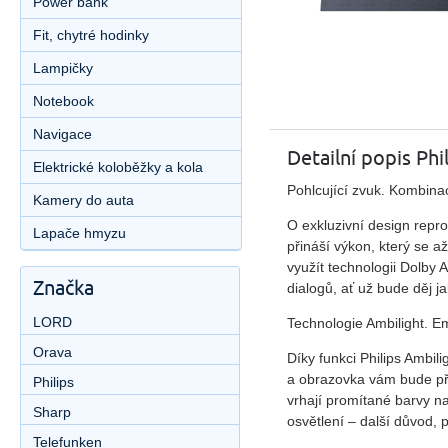
Power bank
Fit, chytré hodinky
Lampičky
Notebook
Navigace
Detailní popis Ph
Elektrické koloběžky a kola
Pohlcující zvuk. Kombina
Kamery do auta
O exkluzivní design repro
Lapače hmyzu
přináší výkon, který se 
využít technologii Dolby
Značka
dialogů, ať už bude děj jak
LORD
Technologie Ambilight. E
Orava
Díky funkci Philips Ambili
a obrazovka vám bude přip
Philips
vrhají promítané barvy n
Sharp
osvětlení – další důvod, p
Telefunken