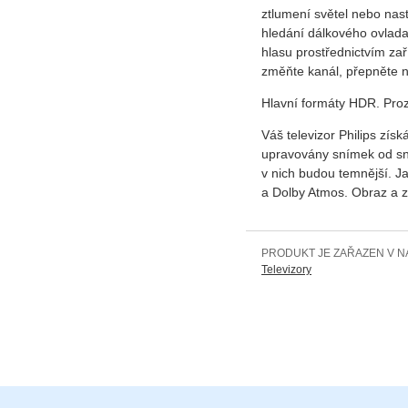
ztlumení světel nebo nas
hledání dálkového ovladač
hlasu prostřednictvím zař
změňte kanál, přepněte na
Hlavní formáty HDR. Proz
Váš televizor Philips zí
upravovány snímek od sním
v nich budou temnější. J
a Dolby Atmos. Obraz a z
PRODUKT JE ZAŘAZEN V N
Televizory