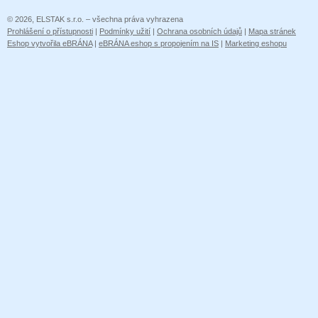
© 2026, ELSTAK s.r.o. – všechna práva vyhrazena
Prohlášení o přístupnosti
|
Podmínky užití
|
Ochrana osobních údajů
|
Mapa stránek
Eshop vytvořila eBRÁNA
|
eBRÁNA eshop s propojením na IS
|
Marketing eshopu