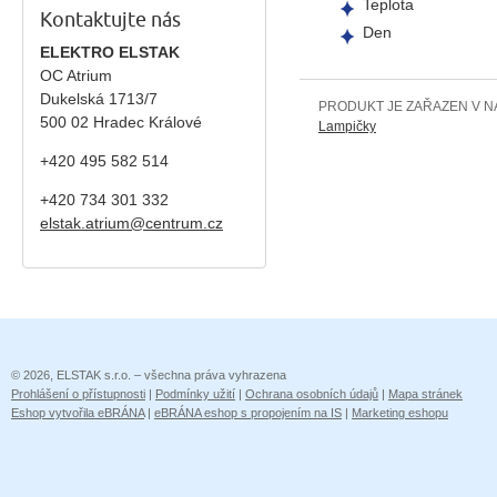
Teplota
Kontaktujte nás
Den
ELEKTRO ELSTAK
OC Atrium
Dukelská 1713/7
PRODUKT JE ZAŘAZEN V N
500 02 Hradec Králové
Lampičky
+420 495 582 514
+420
734 301 332
elstak.atrium@centrum.cz
© 2026, ELSTAK s.r.o. – všechna práva vyhrazena
Prohlášení o přístupnosti
|
Podmínky užití
|
Ochrana osobních údajů
|
Mapa stránek
Eshop vytvořila eBRÁNA
|
eBRÁNA eshop s propojením na IS
|
Marketing eshopu