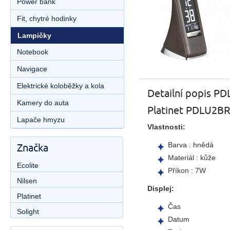
Power bank
Fit, chytré hodinky
Lampičky
Notebook
Navigace
Elektrické koloběžky a kola
Detailní popis P
Kamery do auta
Platinet PDLU2B
Lapače hmyzu
Vlastnosti:
Barva : hnědá
Značka
Materiál : kůže
Ecolite
Příkon : 7W
Nilsen
Displej:
Platinet
Čas
Solight
Datum