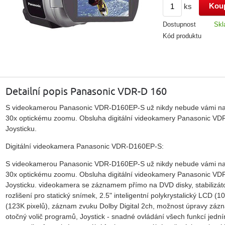
ks
Dostupnost
Skl
Kód produktu
Detailní popis Panasonic VDR-D 160
S videokamerou Panasonic VDR-D160EP-S už nikdy nebude vámi natáč
30x optickému zoomu. Obsluha digitální videokamery Panasonic V
Joysticku.
Digitální videokamera Panasonic VDR-D160EP-S:
S videokamerou Panasonic VDR-D160EP-S už nikdy nebude vámi natáč
30x optickému zoomu. Obsluha digitální videokamery Panasonic V
Joysticku. videokamera se záznamem přímo na DVD disky, stabilizát
rozlišení pro statický snímek, 2.5" inteligentní polykrystalický LCD 
(123K pixelů), záznam zvuku Dolby Digital 2ch, možnost úpravy zá
otočný volič programů, Joystick - snadné ovládání všech funkcí jedn