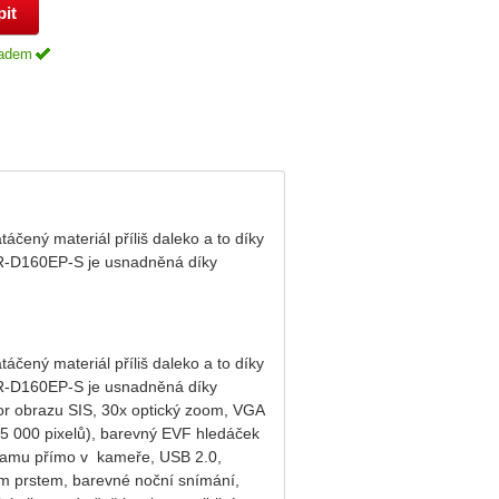
adem
ený materiál příliš daleko a to díky
DR-D160EP-S je usnadněná díky
ený materiál příliš daleko a to díky
DR-D160EP-S je usnadněná díky
or obrazu SIS, 30x optický zoom, VGA
(105 000 pixelů), barevný EVF hledáček
znamu přímo v kameře, USB 2.0,
ím prstem, barevné noční snímání,