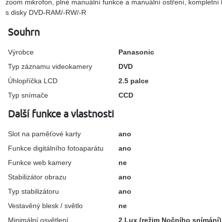
zoom mikrofon, plné manuální funkce a manuální ostření, kompletní lo
s disky DVD-RAM/-RW/-R
Souhrn
Výrobce
Panasonic
Typ záznamu videokamery
DVD
Úhlopříčka LCD
2.5
palce
Typ snímače
CCD
Další funkce a vlastnosti
Slot na paměťové karty
ano
Funkce digitálního fotoaparátu
ano
Funkce web kamery
ne
Stabilizátor obrazu
ano
Typ stabilizátoru
ano
Vestavěný blesk / světlo
ne
Minimální osvětlení
2 Lux (režim Nočního snímání)