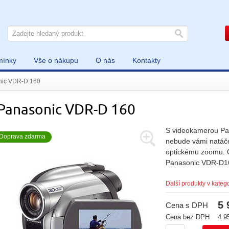
mínky
Vše o nákupu
O nás
Kontakty
nic VDR-D 160
Panasonic VDR-D 160
S videokamerou Pa
Doprava zdarma
nebude vámi natáčen
optickému zoomu. O
Panasonic VDR-D1
Další produkty v katego
5 
Cena s DPH
Cena bez DPH
4 9