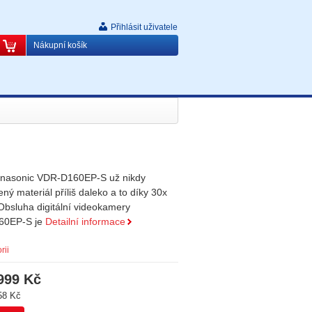
Přihlásit uživatele
Nákupní košík
nasonic VDR-D160EP-S už nikdy
ý materiál příliš daleko a to díky 30x
bsluha digitální videokamery
60EP-S je
Detailní informace
rii
999 Kč
58 Kč