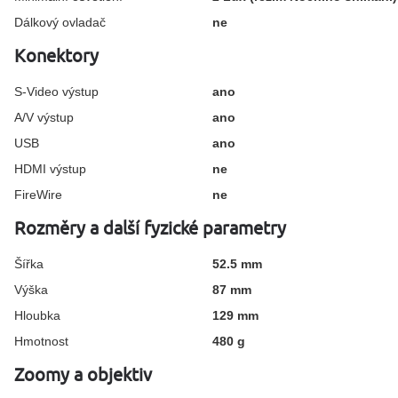
Dálkový ovladač
ne
Konektory
S-Video výstup
ano
A/V výstup
ano
USB
ano
HDMI výstup
ne
FireWire
ne
Rozměry a další fyzické parametry
Šířka
52.5
mm
Výška
87
mm
Hloubka
129
mm
Hmotnost
480
g
Zoomy a objektiv