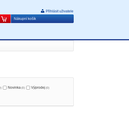
Přihlásit uživatele
Nákupní košík
Novinka
Výprodej
0)
(0)
(0)