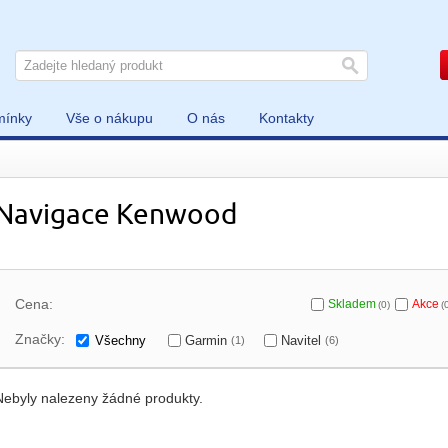
mínky
Vše o nákupu
O nás
Kontakty
Navigace Kenwood
Cena:
Skladem
Akce
(0)
(
Značky:
Všechny
Garmin
Navitel
(1)
(6)
Nebyly nalezeny žádné produkty.