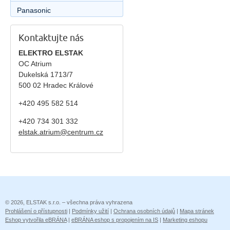
Panasonic
Kontaktujte nás
ELEKTRO ELSTAK
OC Atrium
Dukelská 1713/7
500 02 Hradec Králové
+420 495 582 514
+420
734 301 332
elstak.atrium@centrum.cz
© 2026, ELSTAK s.r.o. – všechna práva vyhrazena
Prohlášení o přístupnosti
|
Podmínky užití
|
Ochrana osobních údajů
|
Mapa stránek
Eshop vytvořila eBRÁNA
|
eBRÁNA eshop s propojením na IS
|
Marketing eshopu