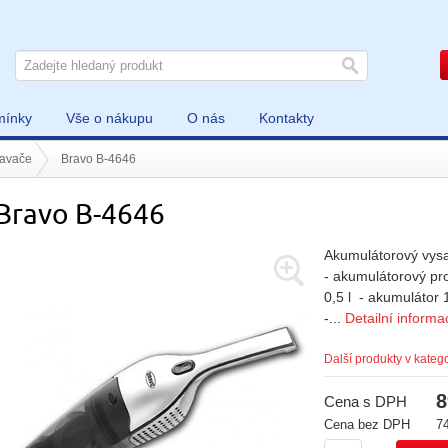
mínky
Vše o nákupu
O nás
Kontakty
savače
Bravo B-4646
Bravo B-4646
Akumulátorový vysa
- akumulátorový pr
0,5 l - akumulátor
-...
Detailní informa
Další produkty v katego
8
Cena s DPH
Cena bez DPH
7