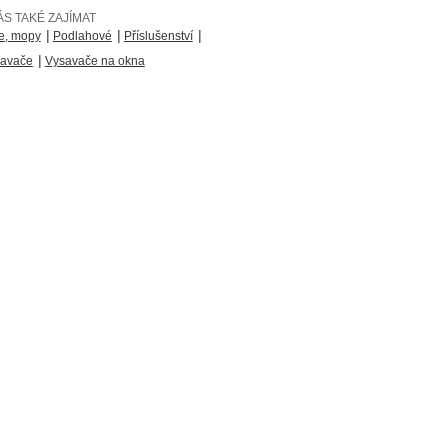
S TAKÉ ZAJÍMAT
|
|
|
e, mopy
Podlahové
Příslušenství
|
savače
Vysavače na okna