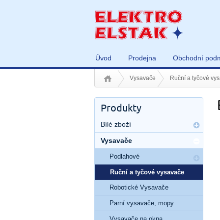
Úvod
Prodejna
Obchodní pod
Vysavače
Ruční a tyčové vy
Produkty
Bílé zboží
Vysavače
Podlahové
Ruční a tyčové vysavače
Robotické Vysavače
Parní vysavače, mopy
Vysavače na okna