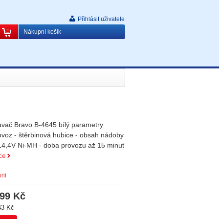
Přihlásit uživatele
Nákupní košík
vač Bravo B-4645 bílý parametry
ovoz - štěrbinová hubice - obsah nádoby
 14,4V Ni-MH - doba provozu až 15 minut
ce
rii
99 Kč
43 Kč