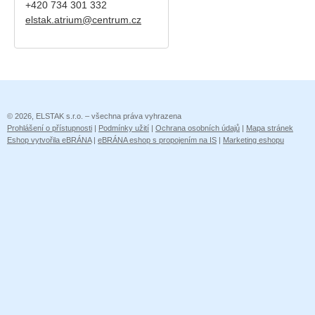
+420
734 301 332
elstak.atrium@centrum.cz
© 2026, ELSTAK s.r.o. – všechna práva vyhrazena
Prohlášení o přístupnosti
|
Podmínky užití
|
Ochrana osobních údajů
|
Mapa stránek
Eshop vytvořila eBRÁNA
|
eBRÁNA eshop s propojením na IS
|
Marketing eshopu