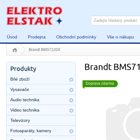
Úvod
Prodejna
Obchodní podmínky
Vše o nákupu
Brandt BMS7120X
Brandt BMS7
Produkty
Bílé zboží
Doprava zdarma
Vysavače
Audio technika
Video technika
Televizory
Fotoaparáty, kamery