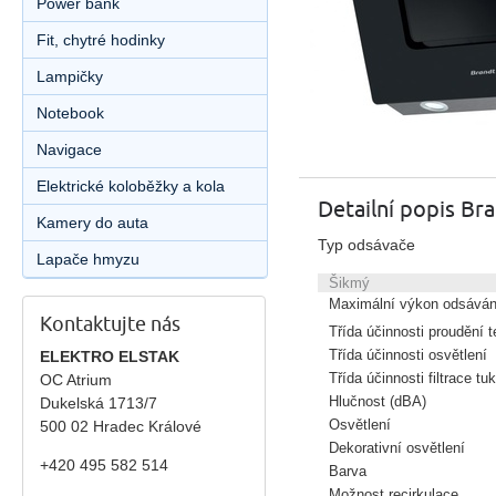
Power bank
Fit, chytré hodinky
Lampičky
Notebook
Navigace
Elektrické koloběžky a kola
Detailní popis Br
Kamery do auta
Typ odsávače
Lapače hmyzu
Šikmý
Maximální výkon odsáván
Kontaktujte nás
Třída účinnosti proudění t
Třída účinnosti osvětlení
ELEKTRO ELSTAK
Třída účinnosti filtrace tu
OC Atrium
Hlučnost (dBA)
Dukelská 1713/7
Osvětlení
500 02 Hradec Králové
Dekorativní osvětlení
+420 495 582 514
Barva
Možnost recirkulace