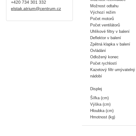
+420
734 301 332
Možnost odtahu
elstak.atrium@centrum.cz
Výchozí režim
Počet motorů
Počet ventilátorů
Uhlíkové filtry v balení
Deflektor v balení
Zpětná klapka v balení
Ovládání
Odložený konec
Počet rychlostí
Kazetový filtr umývateln
nádobí
Displej
Šířka (cm)
Výška (cm)
Hloubka (cm)
Hmotnost (kg)