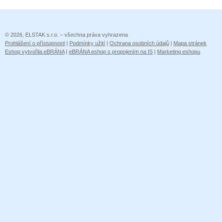
© 2026, ELSTAK s.r.o. – všechna práva vyhrazena
Prohlášení o přístupnosti
|
Podmínky užití
|
Ochrana osobních údajů
|
Mapa stránek
Eshop vytvořila eBRÁNA
|
eBRÁNA eshop s propojením na IS
|
Marketing eshopu